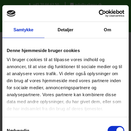
+45 70 66 62 50
info@safrens.dk
Samtykke
Detaljer
Om
Denne hjemmeside bruger cookies
Vi bruger cookies til at tilpasse vores indhold og
annoncer, til at vise dig funktioner til sociale medier og til
at analysere vores trafik. Vi deler også oplysninger om
din brug af vores hjemmeside med vores partnere inden
for sociale medier, annonceringspartnere og
analysepartnere. Vores partnere kan kombinere disse
data med andre oplysninger, du har givet dem, eller som
Peter Jørgensen
de har indsamlet fra din brug af deres tjenester.
Som at få et nyt hus
Samtykkevalg
Nødvendig