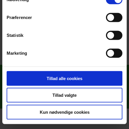
Præferencer
Pia Hviid
Next
»
Statistik
Marketing
COOKIE- & PRIVATLIVSPOLITIK
Tillad alle cookies
COVID-19 RETNINGSLINJER
© Copyright 2023 |
Sydjysk Alge & Fliserens
| Alle
Tillad valgte
rettigheder forbeholdes! | Webdesign:
TridentMedia
Kun nødvendige cookies